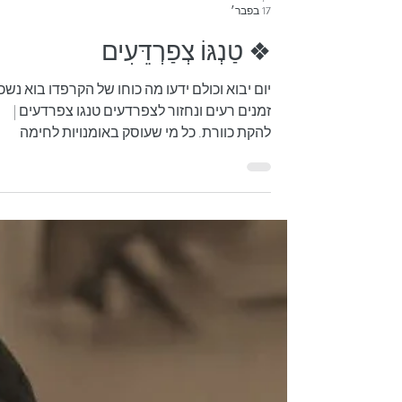
Abi Moriya
17 בפבר׳
❖ טַנְגּוֹ צְפַרְדֵּעִים
יום יבוא וכולם ידעו מה כוחו של הקרפדו בוא נשכ
זמנים רעים ונחזור לצפרדעים טנגו צפרדעים |
להקת כוורת. כל מי שעוסק באומנויות לחימה
סיניות יודע שהדבר השני בחשיבותו אחרי
האימונים הוא עניין הלבוש, דהיינו הראה לי כיצד
אתה מתלבש ואומר לך מי אתה, שהרי קיימים
מאפיינים שונים לתלבושת שָאוֹלִין או ווּ-דַאנְג
לדוגמה. מעבר לכך, יש המתנגדים בעוז שכולנו
נהיה פאשניסטה - אישה (או אדם) בעלת תשוקה
עזה לאופנה, העוקבת באדיקות אחר הטרנדים
האחרונים, מתעדכנת בחידושים ומפגינה סגנון
לבוש ייחודי ואישי