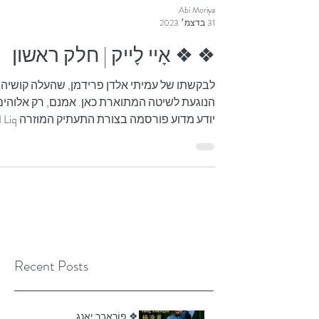
Abi Moriya
31 בדצמ׳ 2023
❖ ❖ אָיי לָייק | חלק ראשון
לבקשתו של עמיתי אלדן פרידמן, שהעלה קושיה
הנוגעת לשיטה המתוארת כאן. אמנם, רק אלוהים
יודע מדוע פורסמה בצורת התעתיק המוזרה iq
Chuan,...
Recent Posts
❖ פוֹרְאֵבֶר יָאנְג