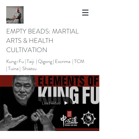
EMPTY BEADS: MARTIAL
ARTS & HEALTH
CULTIVATION
Kung-Fu |
Taiji | Qigong |
Escrima |
TCM
|
Tuina |
Shiatsu
Load video