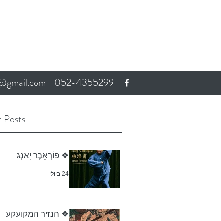
a@gmail.com
052-4355299
 Posts
❖ פוֹרְאֵבֶר יָאנְג
24 ביולי
❖ הנזיר המקועקע