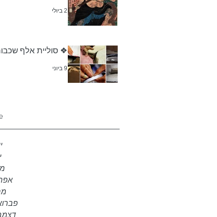
2 ביולי
❖ סוליית אלף שכבו
9 ביוני
e
יו
יו
מאי
אפריל 
מרץ 
פברואר 6
דצמבר 5