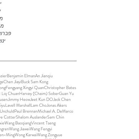
יו
י
מאי
מרץ 
פברואר 2
ינואר
zier
Benjamin Elman
An Jianqiu
ge
Chen Jiayi
Buck Sam Kong
ong
Fengyang Xingyi Quan
Christopher Bates
I Liq Chuan
Harvey (Chaim) Sober
Guan Yu
usen
Jimmy Heow
Jeet Kun DO
Jack Chen
Yiyu
Lavell Marshall
Lam Cho
Jonas Akers
 Unchuld
Paul Brennan
Michael A. DeMarco
ve Cotter
Shalom Auslander
Sam Chin
xie
Wang Baoqiang
Vincent Tseng
ngren
Wang Jiawei
Wang Fengyi
en-Ming
Wong Karwai
Wang Zongyue