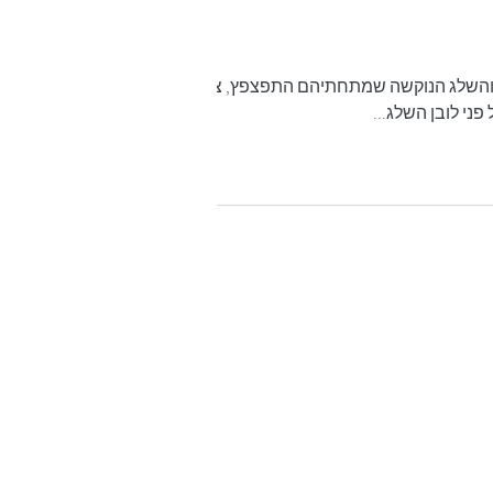
שלג הנוקשה שמתחתיהם התפצפץ, צ'ן ג'ן
ני לובן השלג...