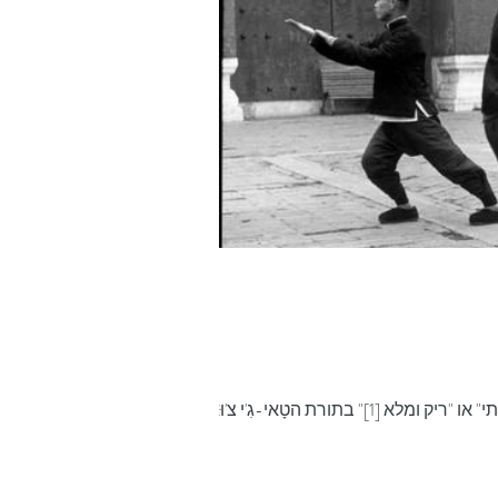
נדמה כי הדיון אודות המשמעות של "מהותי ולא מהותי" או "ריק ומלא [1]" בתורת הטָאי-גִ'י צ'וּאַן אינו