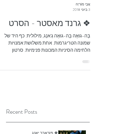
אֲבִּי מוֹרִיָה
3 ביוני 2018
❖ גרנד מאסטר - הסרט
בָּה-גוּאָה בָּה-גוּאָה גַ'אנְג, מילולית: כף היד של
שמונה הטריגרמות. אחת משלושת אמנויות
הלחימה הסיניות המכונות פנימיות. סרטון
אנימציה...
Recent Posts
❖ פוֹרְאֵבֶר יָאנְג