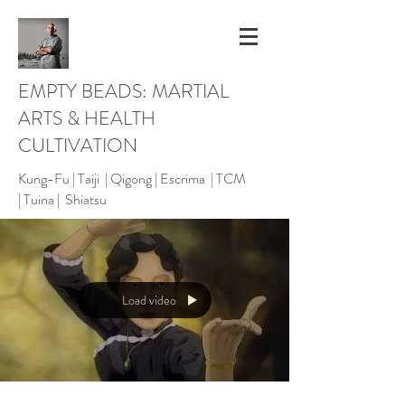
EMPTY BEADS: MARTIAL
ARTS & HEALTH
CULTIVATION
Kung-Fu |
Taiji | Qigong |
Escrima |
TCM
|
Tuina |
Shiatsu
Load video