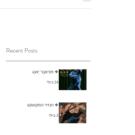
בסין עמדה מסורת זו בפני גלים סוערים, עד כי...
Recent Posts
❖ פוֹרְאֵבֶר יָאנְג
24 ביולי
❖ הנזיר המקועקע
2 ביולי