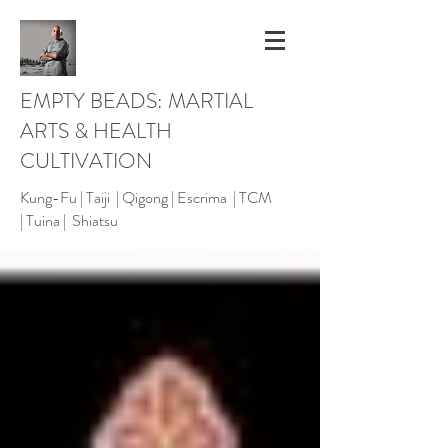
EMPTY BEADS: MARTIAL
ARTS & HEALTH
CULTIVATION
Kung-Fu |
Taiji | Qigong |
Escrima |
TCM
|
Tuina |
Shiatsu