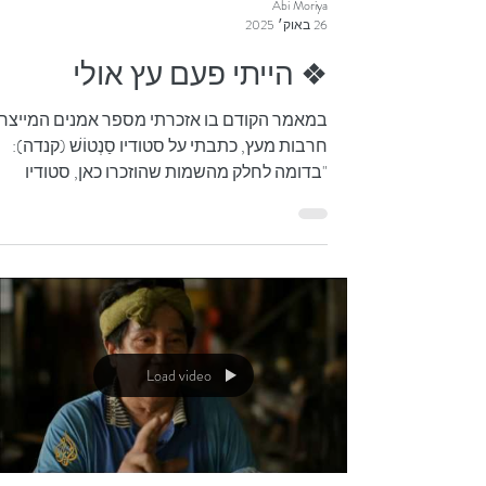
Abi Moriya
26 באוק׳ 2025
❖ הייתי פעם עץ אולי
במאמר הקודם בו אזכרתי מספר אמנים המייצר
חרבות מעץ, כתבתי על סטודיו סַנְטוֹשׁ (קנדה):
"בדומה לחלק מהשמות שהוזכרו כאן, סטודיו
סַנְטוֹשׁ מייצר מגוון כלי נשק מעץ - הן לתרגול אישי
והן לתרגול בזוגות עם קצה מעוגל. סקוט רודל,
המנהל דף פייסבוק בנושא חרבות סיניות, מהלל
ומשבח את החברה ומפרסם אותה. בדרך כלל אנ
מעריך אותו כאחד שמדבר לעניין, אבל נראה כי
המיתוג שלו כ"מר חרב" חלחל יותר מדי לתודעתו
והוא מרשה לעצמו להשתלח ביצרנים אחרים על
Load video
לא עוול בכפם. בקיצור - אין ברשותי כלי נשק
שלהם." גי