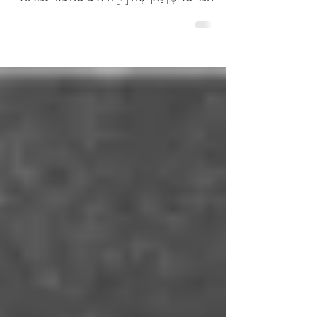
כמה שיטות קונג פו אתם מכירים ששמן נושא את
שמו של אדם? נַאן-גְ'ה צ'וּאַן [1], הנושאת את שם
המייסד צֶ'ן נַאן-גְ'ה [2] היא שיטה כזו. למרות...