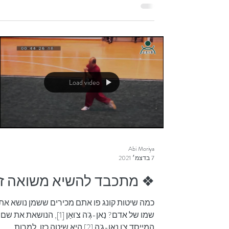
בתקופת גִ'ין המערבית. זרם זה שאל אמונות
ועקרונות רבים ממורים דוגמת הדאואיסט גֶה חוֹנְ
הספיגה של...
Load video
Abi Moriya
7 בדצמ׳ 2021
❖ מתכבד להשיא משואה זו