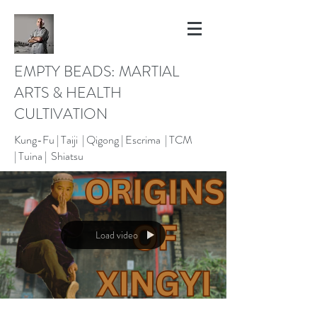
EMPTY BEADS: MARTIAL
ARTS & HEALTH
CULTIVATION
Kung-Fu |
Taiji | Qigong |
Escrima |
TCM
|
Tuina |
Shiatsu
Load video