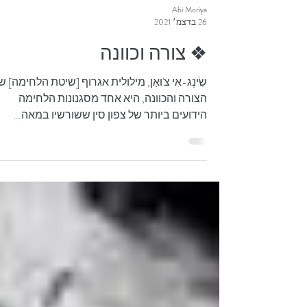
Abi Moriya
26 בדצמ׳ 2021
❖ צורה וכוונה
שִׂינְג-אִי צ'וּאַן, מילולית אגרוף [שיטת הלחימה] ש
הצורה והכוונה, היא אחד מסגנונות הלחימה
הידועים ביותר של צפון סין ששורשיו במאה...