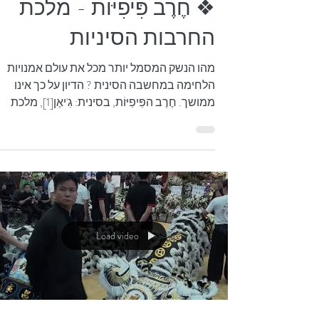
4 באפר׳ 2018
❖ חֶרֶב פִּיפִיּוֹת - מלכת
החרבות הסיניות
מהו הנשק המסמל יותר מכל את עולם אמנויות
הלחימה במחשבה הסינית ? הדיון על כך אינו
ממושך. חֶרֶב הפִּיפִיּוֹת, בסינית: גִ'יאֶן[1], מלכת
כלי...
Load video