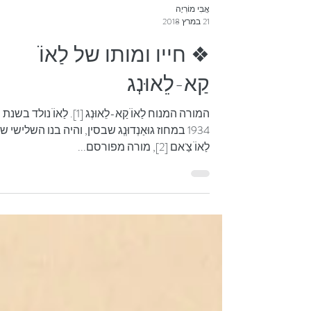
אֲבִּי מוֹרִיָה
21 במרץ 2018
❖ חייו ומותו של לַאוֹֹ
קַא-לֵאוּנְג
המורה המנוח לַאוֹֹ קַא-לֵאוּנְג [1]. לַאוֹֹ נולד בשנת
1934 במחוז גוּאַנְדוּנְְג שבסין, והיה בנו השלישי ש
לַאוֹֹ צַ'אם [2], מורה מפורסם...