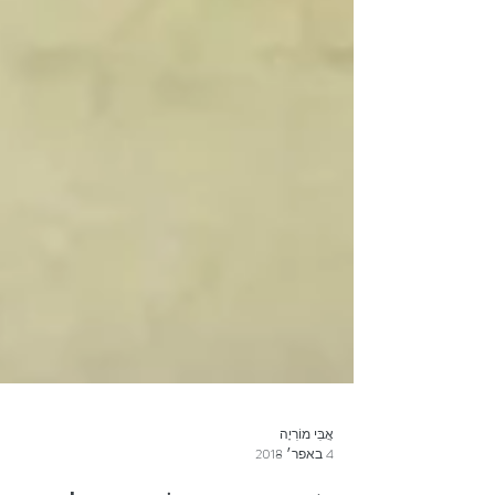
אֲבִּי מוֹרִיָה