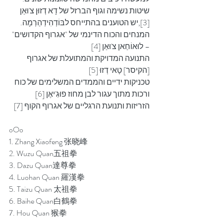
שיטות נשימה וגוף הברזל של דָא דְזוּן צ'וּאַן 
[3],יש הטוענים בהתייחס לבּוֹדְהִידְהַרְמָה.
המנחים והכוח הדינמי של "אגרוף הקדושים" 
– לוּאוֹחַאן צ'וּאַן [4]
התנועה המדויקת והמתועלת של אגרוף 
[הקיסר] טָאי דְזוּ [5]
טכניקות ידיים והממדים המשלימים של כוח 
ורכות מתוך עגור לבן מחוז פוּגִ'יאֶן [6]
הזריזות ותנועת הרגליים של אגרוף הקוף [7]
oOo 
1. Zhang Xiaofeng 张晓峰 
2. Wuzu Quan五祖拳
3. Dazu Quan達尊拳
4. Luohan Quan 羅漢拳
5. Taizu Quan 太祖拳
6. Baihe Quan白鶴拳
7. Hou Quan 猴拳