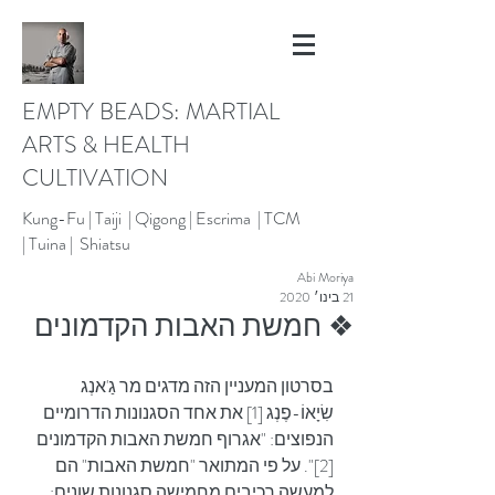
EMPTY BEADS: MARTIAL
ARTS & HEALTH
CULTIVATION
Kung-Fu |
Taiji | Qigong |
Escrima |
TCM
|
Tuina |
Shiatsu
Abi Moriya
21 בינו׳ 2020
❖ חמשת האבות הקדמונים
בסרטון המעניין הזה מדגים מר גַ'אנְג 
שִׂיָאוֹ-פֶנְג [1] את אחד הסגנונות הדרומיים 
הנפוצים: "אגרוף חמשת האבות הקדמונים 
[2]". על פי המתואר "חמשת האבות" הם 
למעשה רכיבים מחמישה סגנונות שונים: