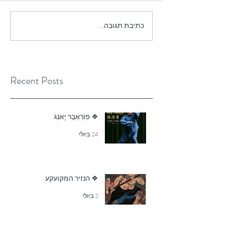
כתיבת תגובה...
Recent Posts
❖ פוֹרְאֵבֶר יָאנְג
24 ביולי
❖ הנזיר המקועקע
2 ביולי