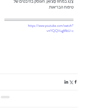
צֶ'נְג במחוז סֶצ'וּאַן, העוסק בהיבטים של 
טיפוח הבריאות.
https://www.youtube.com/watch?
v=YQQVugMbU-c