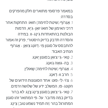
במאמר פרסומי מתוארים חלק מהפרקים 
בסדרה:
1. אֶגְרוֹף (שיטת לחימה) חוּאוֹ: התחקות אחר 
דרכי האימון של חוּאוֹ יוּאַן-גִ'יָא, הדמות 
הבולטת בהתאחדות גִ'ינְג-ווּ. במידה 
והסדרה תדבק בדיוק היסטורי, פרק זה אמור 
להתבסס על סגנון מִי-דְזוֹנְג צ'וּאַן - אֶגרוֹף 
הנתיב האבוד.
2. טָאי-גִ'י צ'וּאַן בסגנון יָאנְג.
3. בָּה-גוּאָה גַ'אנְג.
4. אֶגְרוֹף (שיטת לחימה) שָאוֹלִין.
5. חרב ווּ-דַאנְג. 
6. צ'וֹי-לִי-פוּט: אחד הסגנונות הידועים של 
הקונג-פו, המשלב ידע של שלושה זרמים.
7. טָאי-גִ'י צ'וּאַן בסגנון צִ'ינְג צֶ'נְג: לא ברור 
בדיוק במה מדובר. על-פי המתואר זהו סגנון 
המתורגל בהר (זה תמיד נשמע טוב) צִ'ינְג 