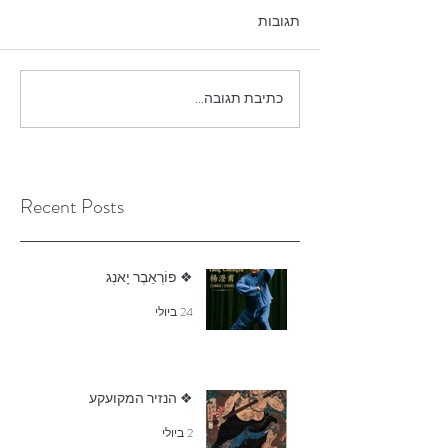
תגובות
כתיבת תגובה...
Recent Posts
❖ פוֹרְאֵבֶר יָאנְג
24 ביולי
❖ הנזיר המקועקע
2 ביולי