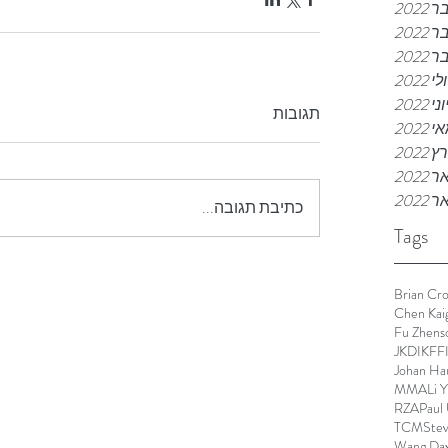
2022
2022
202
לי 2022
וני 2022
תגובות
 2022
 2022
2022
 2022
כתיבת תגובה...
Tags
Brian Cro
Chen Kai
Fu Zhens
JKD
IKFF
Johan Ha
MMA
Li 
RZA
Paul
TCM
Stev
Wang Dax