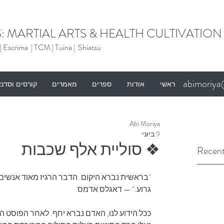
: MARTIAL ARTS & HEALTH CULTIVATION
 |
Escrima |
TCM |
Tuina |
Shiatsu
abimoriy
ראשי
אודות
ספרים
מאמרים
קורסים וסדנ
Abi Moriya
9 ביוני
❖ סוליית אלף שכבות
Recent
"בראשית נברא היקום. הדבר הרגיז מאוד אנשים 
גרוע." — דאגלס אדמס.
ככל הידוע לנו, האדם נברא יחף. לאחר הפוסט הקו