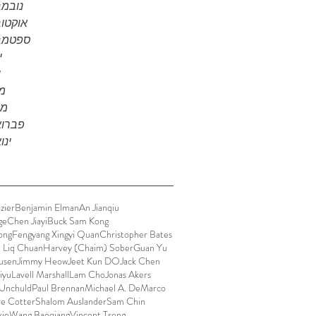
נובמבר 
אוקטובר 
ספטמבר 2
יו
י
מאי
מרץ
פברואר 
ינואר
zier
Benjamin Elman
An Jianqiu
ge
Chen Jiayi
Buck Sam Kong
ong
Fengyang Xingyi Quan
Christopher Bates
I Liq Chuan
Harvey (Chaim) Sober
Guan Yu
usen
Jimmy Heow
Jeet Kun DO
Jack Chen
Yiyu
Lavell Marshall
Lam Cho
Jonas Akers
 Unchuld
Paul Brennan
Michael A. DeMarco
e Cotter
Shalom Auslander
Sam Chin
ie
Wang Baoqiang
Vincent Tseng