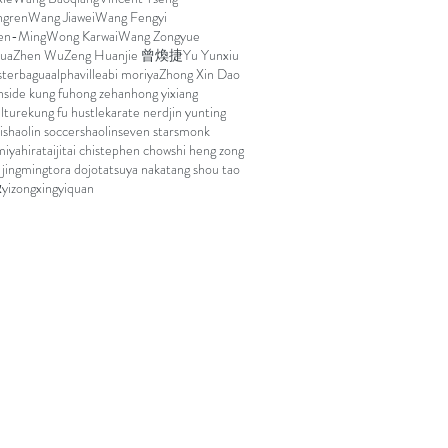
ngren
Wang Jiawei
Wang Fengyi
en-Ming
Wong Karwai
Wang Zongyue
hua
Zhen Wu
Zeng Huanjie 曾煥捷
Yu Yunxiu
ster
bagua
alphaville
abi moriya
Zhong Xin Dao
nside kung fu
hong zehan
hong yixiang
ulture
kung fu hustle
karate nerd
jin yunting
i
shaolin soccer
shaolin
seven stars
monk
iyahira
taiji
tai chi
stephen chow
shi heng zong
 jingming
tora dojo
tatsuya naka
tang shou tao
xingyiquan
yizong
א