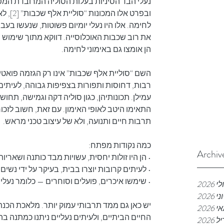
ובפרט אלו
לחימה. אלו היו נעלי יומיום פשוטות, שנעשו בעב
את רוב שכבות האוכלוסייה. דווקא מתוך שימוש יומי
הן אומצו גם באימוני לחימה.
השם “סוליית אלף שכבות” אינו רק הגזמה פואטי
רבות, דחוסות ותפורות בצפיפות גבוהה, לעיתים
עמילן. תכונותיהן, כגון סוליה דקה וגמישה, תחו
התאימו היטב לאופי האימון. עם זאת, חשוב לזכור
תרבות חיים ותנועה, ולא של עיצוב טכני מראש.
כמה נקודות מפתח:
Archiv
• הן היו זולות יחסית, עשויות מבד כותנה ושאריו
• לעיתים קרובות יוצרו בבית, בעיקר על ידי נשים.
• שימשו איכרים, פועלים וסוחרים — כלומר נעלי ח
לי 2026
וני 2026
יש כאן גם ממד תרבותי עמוק יותר. מלאכת הכנת
 2026
החיים הביתיים, ולעיתים נעליים ניתנו כמתנה 
2026