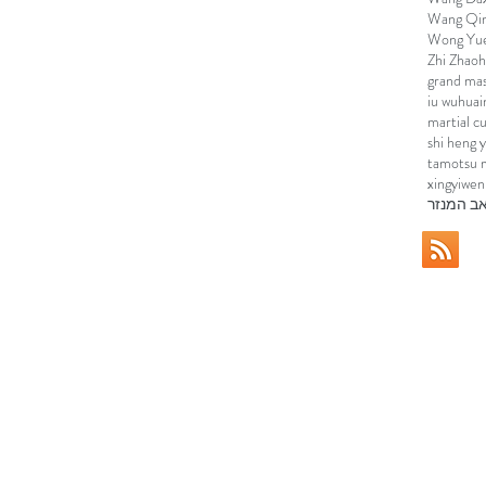
Wang Qi
Wong Yu
Zhi Zhao
grand ma
iu wuhua
i
martial c
shi heng y
tamotsu m
xingyi
wen
ב המנזר