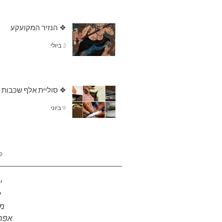
❖ הנזיר המקועקע
2 ביולי
❖ סוליית אלף שכבות
9 ביוני
e
יו
י
מאי
אפריל 