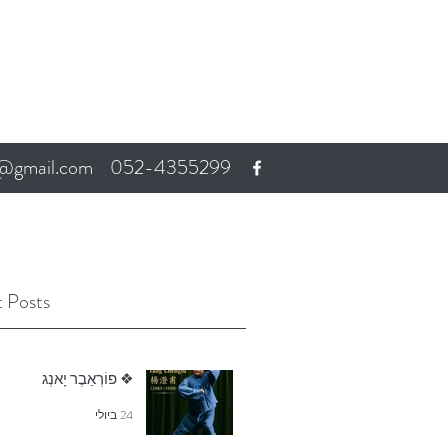
a@gmail.com
052-4355299
 Posts
❖ פוֹרְאֵבֶר יָאנְג
24 ביולי