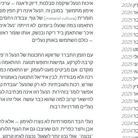
איכות הנעל שיקפה סבלנות, דיוק ודאגה — ערכים
2026
אימון מתמשך. במובן זה, הנעל אינה רק חפץ פונ
202
חומרית (material culture) של גוף
202
התאמנו במה שנעלו ביומיום. לא הייתה “נעל אימון
202
איכר שהתאמן ביד ריקה ובנשק, אותו שומר ראש 
202
— כולם השתמשו באותן נעליים.
202
2025
עם הזמן התברר שדווקא התכונות של הנעל ה“פש
לי 2025
קרבה לקרקע, גמישות וחופש תנועה. ההתאמה נב
וני 2025
מוקדם. אם מביטים מעט לעומק, יש התאמה כמעט
 2025
רכה ולא מבודדת, לבין אידיאל התנועה באמנויו
2025
שורש, רכות ותגובתיות. לא רק שהנעל “עובדת טו
2025
אפשר לומר בזהירות: הנעל הזו אינה מכתיבה לגו
202
להישאר קרוב למה שהוא כבר עושה. אולי זהו אחד
 2025
נעליים מודרניות רבות.
202
202
נעלי הבד המסורתיות לא נוצרו לאימון — אלא לח
202
אבן וחצר כפרית, הם שעיצבו גם את הגוף הלוחם.
202
“נכונה”, אולי נכון יותר לשאול: נכונה לאיזו קרקע, 