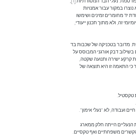
נעלי הבד הסיניות בעלות הסוליה המרובדת המפורסמת. נעלי הבד המסורתיות [1], 
 המכונות “סוליית אלף שכבות” [2], לא נוצרו במקור עבור אמנויות 
ודת יד מחומרים זמינים ושימשו 
ומי זה, ולא מתוך תכנון ייעודי, 
ת. מדובר בטכניקה של שכבות בד 
 בשילוב דבק אורגני המבוסס על 
שת קרקע ישירה ותנועה שקטה, 
 כי התאמה זו היא תוצאה של 
ת טקסטיל.
יים ועבודה, לא “נעלי אימון”.
 הנעליים הייתה חלק ממארג 
בהקשרים משפחתיים ואף טקסיים. 