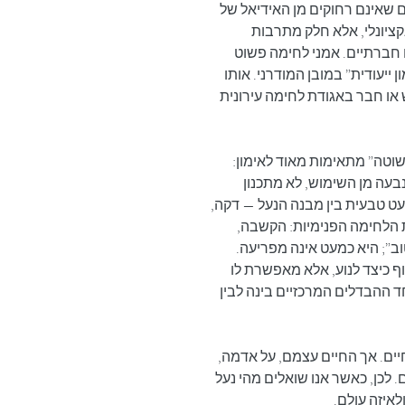
 שאינם רחוקים מן האידיאל של 
קציונלי, אלא חלק מתרבות 
, עבודה ויחסים חברתיים. אמני לחימה פשוט 
 ייעודית” במובן המודרני. אותו 
או חבר באגודת לחימה עירונית 
וטה” מתאימות מאוד לאימון: 
עה מן השימוש, לא מתכנון 
 טבעית בין מבנה הנעל — דקה, 
ת הלחימה הפנימיות: הקשבה, 
ב”; היא כמעט אינה מפריעה. 
ף כיצד לנוע, אלא מאפשרת לו 
 ההבדלים המרכזיים בינה לבין 
יים. אך החיים עצמם, על אדמה, 
 לכן, כאשר אנו שואלים מהי נעל 
ולאיזה עולם.