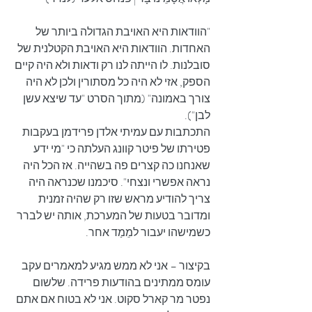
"הוודאות היא האויבת הגדולה ביותר של 
האחדות. הוודאות היא האויבת הקטלנית של 
סובלנות. לו הייתה לנו רק ודאות ולא היה קיים 
הספק, אזי לא היה כל מסתורין ולכן לא היה 
צורך באמונה" (מתוך הסרט "עד שיצא עשן 
לבן").
התכתבות עם עמיתי אלדן פרידמן בעקבות 
פטירתו של פיטר קוונג העלתה כי "מי ידע 
שאנחנו כה קצרים פה בשהייה. אז הכל היה 
נראה אפשרי ונצחי". סיכמנו שכנראה היה 
צריך להודיע מראש שזו רק שהיה זמנית 
ומדובר בטעות של המערכת, אותה יש לברר 
כשמישהו יעבור למֵמַד אחר.
בקיצור – אני לא ממש מגיע למאמרים עקב 
עומס ממתינים בהודעות פרידה. שלשום 
נפטר מר קארל סקוט. אני לא בטוח אם אתם 