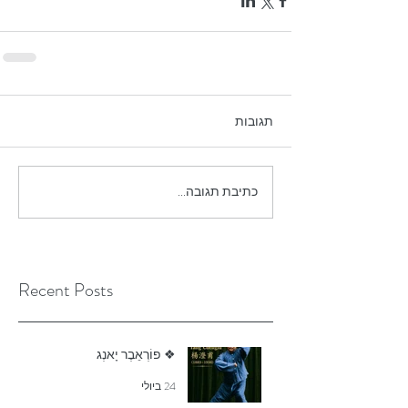
תגובות
כתיבת תגובה...
Recent Posts
❖ פוֹרְאֵבֶר יָאנְג
24 ביולי