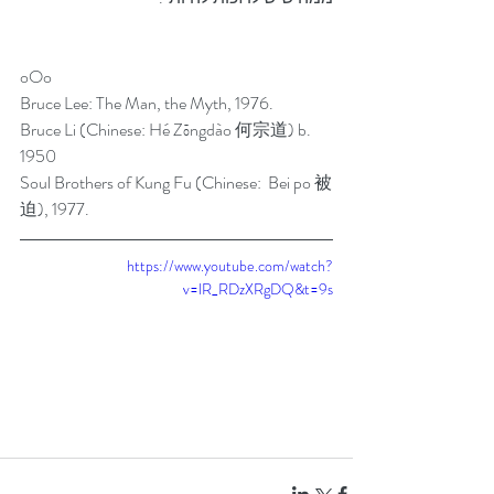
oOo
Bruce Lee: The Man, the Myth, 1976.
Bruce Li (Chinese: Hé Zōngdào 何宗道) b. 
1950
Soul Brothers of Kung Fu (Chinese:  Bei po 被
迫), 1977.
https://www.youtube.com/watch?
v=lR_RDzXRgDQ&t=9s