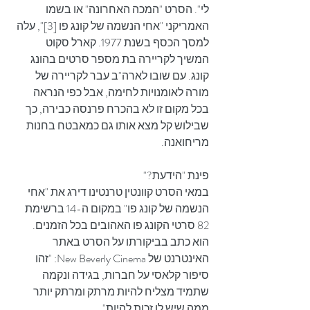
לי". הסרט "המכה האחרונה" או בשמו 
האמריקני "אחי הנשמה של קונג פו [3]", עלה 
למסך הכסף בשנת 1977. קארל סקוט 
המשיך לקריירה בת מספר סרטים בהונג 
קונג. עם שובו לארה"ב עבר לקריירה של 
מורה לאומנויות לחימה, אבל כפי הנראה 
בכל מקום זו לא בהכרח פרנסה כבירה, כך 
שבילוש קל מצא אותו גם כמאבטח בחנות 
מריחואנה. 
פינת "הידעת?"
במאי הסרט קוונטין טרנטינו דירג את "אחי 
הנשמה של קונג פו" במקום ה-14 ברשימת 
82 סרטי הקונג פו האהובים בכל הזמנים. 
הוא כתב בביקורתו על הסרט באתר 
האינטרנט של New Beverly Cinema: "זהו 
סיפור קלאסי על חברות, בגידה ונקמה 
שתמיד מצליח להיות מרתק ומרתק יותר 
ממה שיש לו זכות להיות".