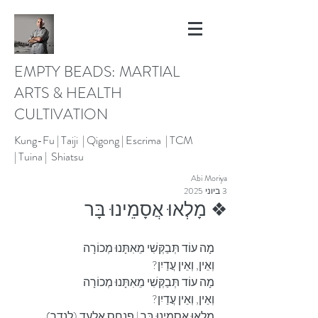
EMPTY BEADS: MARTIAL
ARTS & HEALTH
CULTIVATION
Kung-Fu |
Taiji | Qigong |
Escrima |
TCM
|
Tuina |
Shiatsu
Abi Moriya
3 ביוני 2025
❖ מָלְאוּ אֲסָמֵינוּ בָּר
מָה עוֹד תְּבַקְּשִׁי מֵאִתָּנוּ מְכוֹרָה
וְאֵין, וְאֵין עֲדַיִן?
מָה עוֹד תְּבַקְּשִׁי מֵאִתָּנוּ מְכוֹרָה
וְאֵין, וְאֵין עֲדַיִן?
מָלְאוּ אֲסָמֵינוּ בָּר | פנחס אלעד (לנדר)