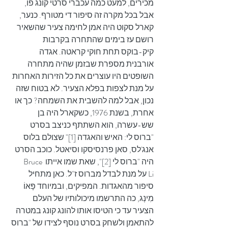
מכירים, למעט כמה עכברי סרטי קונג פו, 
אבל בכל מקרה זה סיפור די מטורף. כנער, 
קארל סקוט היה אמן לחימה צעיר שהשאיר 
רושם עז בימים שהתחרה בקרבות 
קיק-בוקס תחת חוקי קראטה. אגדה 
אורבנית מספרת שבזמן שהיה מתחרה 
השופטים היו עוצרים את כל הזירות האחרות 
על מנת לצפות בפלא הצעיר. לא בטוח שזה 
נכון, אבל למה להשבית את השמחה? כך או 
אחרת, בשנת 1976, כשקארל היה בן 
שש-עשרה, הוא השתתף כניצב בסרט 
"ברוס לי: האיש והאגדה [1]" שצולם בלוס 
אנג'לס, סאן פרנסיסקו וסיאטל. כוכב הסרט 
היה "ברוס לי [2]", שאת שמו אייתו Bruce 
Li על מנת לבדל מברוס ז"ל. כאן מתחיל 
סיפור מהאגדות. המפיקים, ובמיוחד פָּאוֹ 
מִינְג, כה התרשמו מיכולותיו של העלם 
הצעיר עד כי הטיסו אותו להונג קונג במטרה 
להתאמן ולשחק בסרט נוסף לצידו של "ברוס 