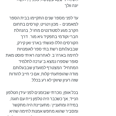
יונה וולך
עד לפני מספר שנים התקיימו בבית הספר 
למאמנים – מכון וינגייט, קורסים בתחום 
הקרב מגע לסטודנטים מחו"ל, בהנהלת 
חברי וקודמי בתפקיד גיא מור.  דרך 
הקורסים הללו פגשתי בארני ואן קירק, 
שבבעלותם רשת בתי ספר לאומנויות 
לחימה בארה"ב. לאחרונה ראיתי פוסט מאת 
סופר שספרו נמצא ב"ערכה לתלמיד 
המתחיל" המצטרף למועדון שבבעלותם. 
מודה שהופתעתי קלות, אם כי חייב להודות 
שזה רעיון שיווקי לא רע בכלל.
בכל אופן, נזכרתי שבזמנים לפני עידן הטלפון 
הנייד, אך כשכבר היה טלפון נייח עם חוגה, 
במידה ומתעניין / מתעניינת היה מתקשר 
ומסביר שהוא מחפש אמנות לחימה שהיא 