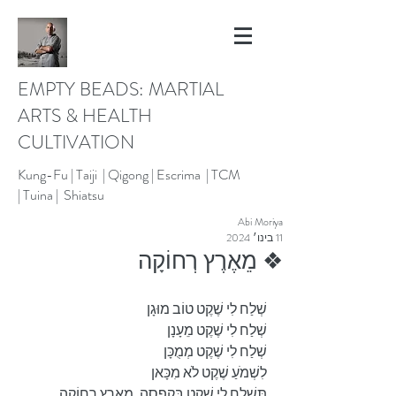
EMPTY BEADS: MARTIAL
ARTS & HEALTH
CULTIVATION
Kung-Fu |
Taiji | Qigong |
Escrima |
TCM
|
Tuina |
Shiatsu
Abi Moriya
11 בינו׳ 2024
❖ מֵאֶרֶץ רְחוֹקָה
שְׁלַח לִי שֶׁקֶט טוֹב מוּגָן
שְׁלַח לִי שֶׁקֶט מֵעָנָן
שְׁלַח לִי שֶׁקֶט מְמֻכָּן
לִשְׁמֹעַ שֶׁקֶט לֹא מִכָּאן
תִּשְׁלַח לִי שֶׁקֶט בְּקֻפְסָה, מֵאֶרֶץ רְחוֹקָה.