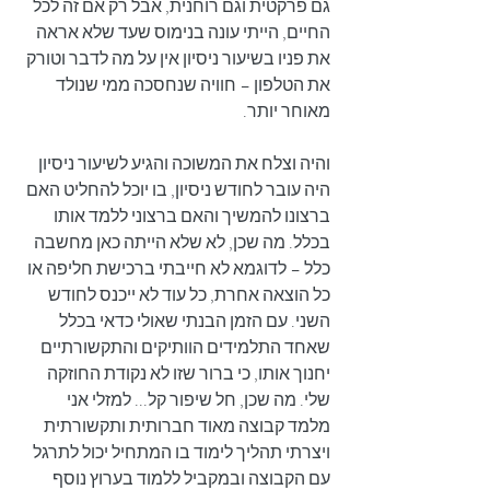
גם פרקטית וגם רוחנית, אבל רק אם זה לכל 
החיים, הייתי עונה בנימוס שעד שלא אראה 
את פניו בשיעור ניסיון אין על מה לדבר וטורק 
את הטלפון – חוויה שנחסכה ממי שנולד 
מאוחר יותר.
והיה וצלח את המשוכה והגיע לשיעור ניסיון 
היה עובר לחודש ניסיון, בו יוכל להחליט האם 
ברצונו להמשיך והאם ברצוני ללמד אותו 
בכלל. מה שכן, לא שלא הייתה כאן מחשבה 
כלל – לדוגמא לא חייבתי ברכישת חליפה או 
כל הוצאה אחרת, כל עוד לא ייכנס לחודש 
השני. עם הזמן הבנתי שאולי כדאי בכלל 
שאחד התלמידים הוותיקים והתקשורתיים 
יחנוך אותו, כי ברור שזו לא נקודת החוזקה 
שלי. מה שכן, חל שיפור קל... למזלי אני 
מלמד קבוצה מאוד חברותית ותקשורתית 
ויצרתי תהליך לימוד בו המתחיל יכול לתרגל 
עם הקבוצה ובמקביל ללמוד בערוץ נוסף 