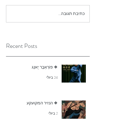
כתיבת תגובה...
Recent Posts
❖ פוֹרְאֵבֶר יָאנְג
24 ביולי
❖ הנזיר המקועקע
2 ביולי