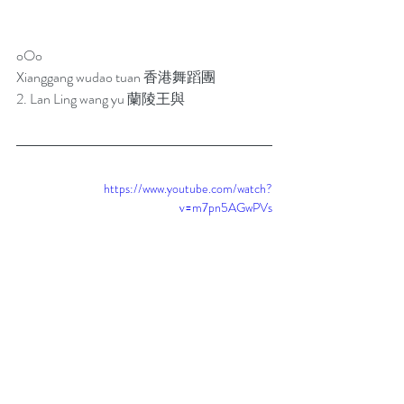
oOo
Xianggang wudao tuan 香港舞蹈團  
2. Lan Ling wang yu 蘭陵王與  
https://www.youtube.com/watch?
v=m7pn5AGwPVs