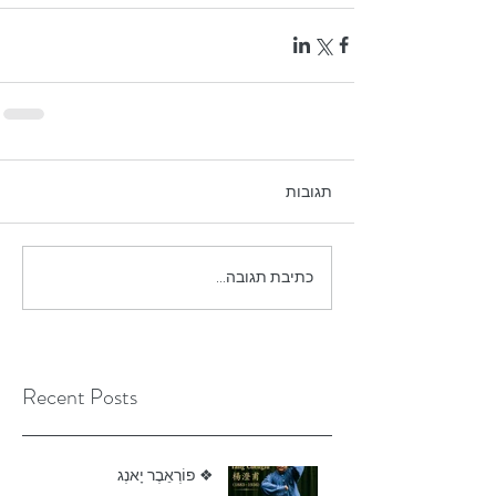
תגובות
כתיבת תגובה...
Recent Posts
❖ פוֹרְאֵבֶר יָאנְג