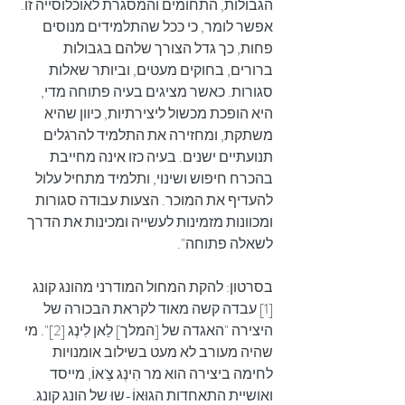
הגבולות, התחומים והמסגרת לאוכלוסייה זו.
אפשר לומר, כי ככל שהתלמידים מנוסים 
פחות, כך גדל הצורך שלהם בגבולות 
ברורים, בחוקים מעטים, וביותר שאלות 
סגורות. כאשר מציגים בעיה פתוחה מדי, 
היא הופכת מכשול ליצירתיות, כיוון שהיא 
משתקת, ומחזירה את התלמיד להרגלים 
תנועתיים ישנים. בעיה כזו אינה מחייבת 
בהכרח חיפוש ושינוי, ותלמיד מתחיל עלול 
להעדיף את המוכר. הצעות עבודה סגורות 
ומכוונות מזמינות לעשייה ומכינות את הדרך 
לשאלה פתוחה".
בסרטון: להקת המחול המודרני מהונג קונג 
[1] עבדה קשה מאוד לקראת הבכורה של 
היצירה "האגדה של [המלך] לַאן לִינְג [2]". מי 
שהיה מעורב לא מעט בשילוב אומנויות 
לחימה ביצירה הוא מר הִינְג צַ'אוֹ, מייסד 
ואושיית התאחדות הגוּאוֹ-שוּ של הונג קונג.