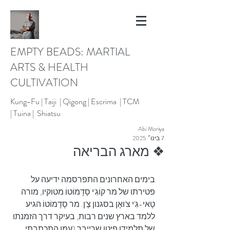
EMPTY BEADS: MARTIAL
ARTS & HEALTH
CULTIVATION
Kung-Fu |
Taiji | Qigong |
Escrima |
TCM
|
Tuina |
Shiatsu
Abi Moriya
7 בינו׳ 2025
❖ מארג הבריאה
בימים האחרונים התפרסמה ידיעה על 
פטירתו של מר קוֹגִ'י סָדָמוֹטוֹ מטוקיו, מורה 
טָאי-גִ'י צ'וּאָן בסגנון צֶ'ן. מר סָדָמוֹטוֹ הגיע 
ללמד בארץ שנים רבות, בעיקר דרך הזמנתו 
של תלמידו פיטו שרייבר (עמו התכתבתי 