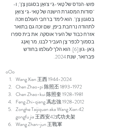
פוש-הנדס של טָאי-גִ'י צ'וּאָן בסגנון צֶ'ן"; ו-
"סודות המסגרת הישנה של טָאי-גִ'י צ'וּאָן 
בסגנון צֶ'ן". הוא לימד ברחבי העולם וזכה 
לתהודה נרחבת ביפן, שם זכה גם בתואר 
אזרח כבוד של העיר אוסקה. את בית ספרו 
בסמוך לכפר צֶ'ן העביר לבנו, מר וָאנְג 
גָ'אן-ג'וּן [6]. הוא הלך לעולמו בחודש 
פברואר, שנת 2024.
oOo
Wang Xian 王西 1944-2024
Chen Zhao-pi 陈照丕 1893-1972
Chen Zhao-kui 陈照奎 1928-1981
Feng Zhi-qiang 馮志強 1928-2012
Zonghe Taijiquan aka Wang Xian 42 
gongfu jia 王西安42式功夫架
Wang Zhan-jun 王戰軍