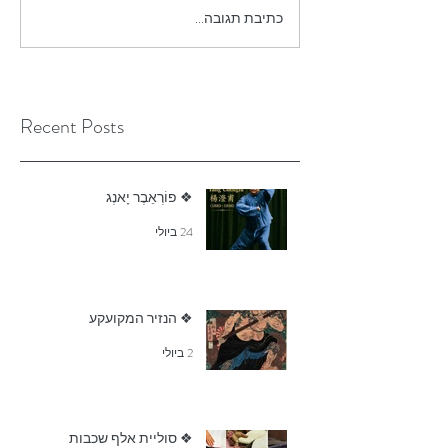
כתיבת תגובה...
Recent Posts
❖ פוֹרְאֵבֶר יָאנְג
24 ביולי
❖ הנזיר המקועקע
2 ביולי
❖ סוליית אלף שכבות