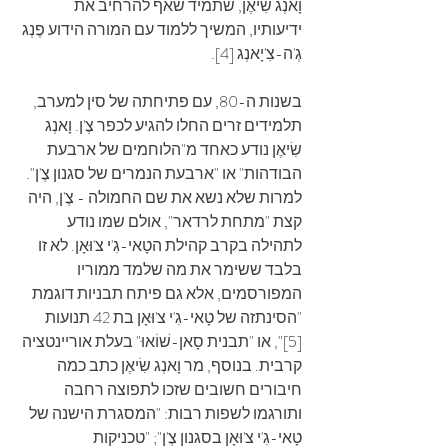
וָאנְג שִׂיאֶן, שתמיד שאף להרחיב את 
ידיעותיו, המשיך ללמוד עם המורה הידוע פֶנְג 
גְ'ה-צִ'יָאנְג [4].
בשנות ה-80, עם פתיחתה של סין למערב, 
תלמידים זרים החלו להגיע לכפר צֶ'ן. וָאנְג 
שִׂיאֶן נודע כאחד מ"הלוחמים של ארבעת 
הבודהות" או "ארבעת הנמרים של סגנון צֶ'ן". 
למרות שלא נשא את שם החמולה - צֶ'ן, היה 
קצת "מתחת לרדאר", אולם שמו נודע 
לתהילה בקרב קהילת הטָאי-גִ'י צ'וּאָן. לא זו 
בלבד ששימר את מה שלמד ממוריו 
המפורסמים, אלא גם פיתח תבניות דוגמת 
"הסינתזה של טָאי-גִ'י צ'וּאָן בת 42 תנועות 
[5]", או "תבנית סָאן-שׁוֹאוּ" בעלת אוריינטציה 
קרבית. בנוסף, מר וָאנְג שִׂיאֶן כתב כמה 
חיבורים חשובים שזכו לתפוצה רחבה 
ותורגמו לשפות רבות: "המסגרת הישנה של 
טָאי-גִ'י צ'וּאָן בסגנון צֶ'ן"; "טכניקות 