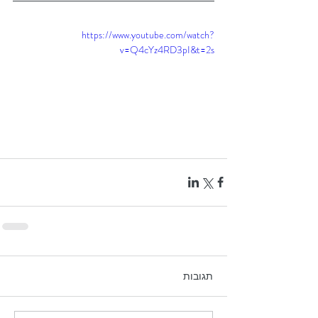
https://www.youtube.com/watch?
v=Q4cYz4RD3pI&t=2s
תגובות