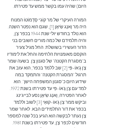
היום) שהיה עמו בקשר ממש עד פטירתו.
המורה העיקרי של מר קוֹגִ'י סָדָמוֹטוֹ המנוח 
היה מר וָאנְג שִׂיאֶן [1], שגם הוא נפטר השנה. 
הוא נולד בחודש יולי שנת 1944 בכפר צֶ'ן, 
והיה תלמידם של כמה מורים חשובים בני 
הדור העשירי בשושלת. החל מגיל צעיר 
הוקסם מאומנויות הלחימה והחל את לימודיו 
ב"מסגרת הקטנה" של סגנון צֶ'ן. בשעה שמר 
צֶ'ן גָ'אוֹ-פִּי [2] שב ללמד בכפר, הוא עזב את 
תרגול "המסגרת הקטנה" והתמקד במה 
שידוע היום כ"סגנון המשפחה הישן". הוא 
למד עם צֶ'ן גָ'אוֹ-פִּי עד פטירתו בשנת 1972. 
לאחר הפטירה, וָאנְג שִׂיאֶן נסע לבייג'ינג 
וביקש ממר צֶ'ן גָ'אוֹ-קוּאֶי [3] לשוב וללמד 
בכפר את דור התלמידים הבא. לאחר שמר 
צֶ'ן נעתר לבקשה הוא הגיע בכל שנה למספר 
חודשים לכפר צֶ'ן, עד פטירתו בשנת 1981. 