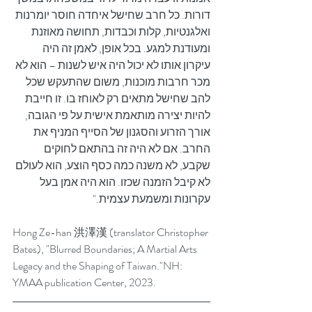
דורות. כל חרב שחישל איחדה חוסר יומרנות 
ואלגנטיות, קלות וכבדות, תחושה מאוזנת 
ומעודנת למגע. בכל אופן, לאמן זה היה 
עיקרון אותו לא יכול היה איש לשנות – הוא לא 
מכר חרבות מוכנות, משום שהתעקש שכל 
להב שחישל מתאים רק לאוחז בו. זו חייבת 
להיות יצירה מותאמת אישית על פי הגובה, 
אורך הזרוע והסגנון של הסייף המניף את 
החרב. אם לא היה זה בהתאם לחוקים 
שקבע, לא משנה כמה כסף הוצע, הוא לעולם 
לא קיבל הזמנה שכזו. הוא היה אמן בעל 
עקרונות ומשמעת עצמית."
Hong Ze-han 洪澤漢 (translator Christopher 
Bates), "Blurred Boundaries; A Martial Arts 
Legacy and the Shaping of Taiwan."NH: 
YMAA publication Center, 2023.