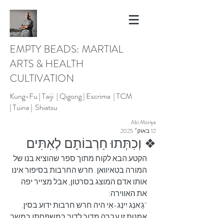
EMPTY BEADS: MARTIAL
ARTS & HEALTH
CULTIVATION
Kung-Fu |
Taiji | Qigong |
Escrima |
TCM
|
Tuina |
Shiatsu
Abi Moriya
12 באוק׳ 2025
❖ וְכִתְּתוּ חַרְבוֹתָם לְאִתִּים
הקטע הבא לקוח מתוך ספר שהוציא בנו של 
המורה בטאיוואן. חרש החרבות בסיפור אינו 
אותו אדם המוצג בסרטון, אבל מצייר יפה 
את האווירה:
"גַ'אנְג יִינְג-אִי היה חרש חרבות ידוע בסין. 
אמנות זו עברה מדור לדור במשפחתו במשך 