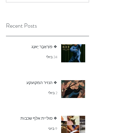
Recent Posts
❖ פוֹרְאֵבֶר יָאנְג
24 ביולי
❖ הנזיר המקועקע
2 ביולי
❖ סוליית אלף שכבות
9 ביוני