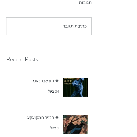
תגובות
כתיבת תגובה...
Recent Posts
❖ פוֹרְאֵבֶר יָאנְג
24 ביולי
❖ הנזיר המקועקע
2 ביולי