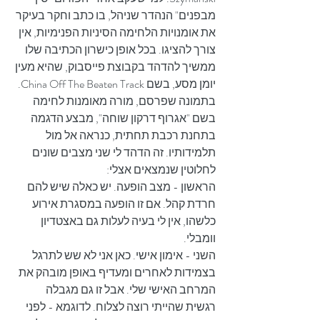
מבפנים" הנהדר שניהל, בו כתב וחקר בעיקר 
את אומנויות הלחימה הסיניות הפנימיות, אין 
צורך להציגו. בכל אופן כישרון הכתיבה שלו 
ממשיך להדהד בקבוצת פייסבוק, שהיא מעין 
יומן מסע, בשם China Off The Beaten Track.
בתמונה שפרסם, מורה מאומנות לחימה 
בשם "אגרוף דרקון שוחה", מבצע הדגמה 
בתחנת רכבת תחתית, כנראה אל מול 
תלמידותיו. זה הדהד לי שני מצבים שונים 
לחלוטין שנמצאים אצלי:
הראשון - מצב הופעה. יש כאלה שיש להם 
חרדת קהל. אם זו הופעה במסגרת אירוע 
כלשהו, אין לי בעיה לעלות גם באצטדיון 
וומבלי.
השני - אימון אישי. כאן אני לא שש לתרגל 
בצמידות לאחרים ומעדיף באופן מובהק את 
המרחב האישי שלי. אבל זו גם מגבלה 
רגשית שהייתי רוצה לצלוח. לדוגמא - לפני 